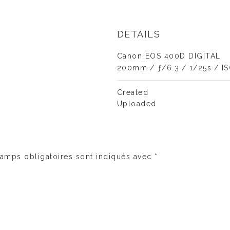
DETAILS
Canon EOS 400D DIGITAL
200mm
/
ƒ/6.3
/
1/25s
/
I
Created
Uploaded
amps obligatoires sont indiqués avec
*