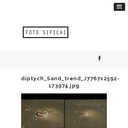
diptych_Sand_trend_J7767x2592-
173974.jpg