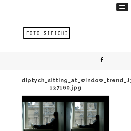
diptych_sitting_at_window_trend_J
137160.jpg