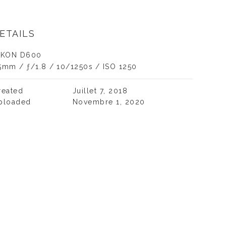
ETAILS
IKON D600
5mm
/
ƒ/1.8
/
10/1250s
/
ISO 1250
reated
Juillet 7, 2018
ploaded
Novembre 1, 2020