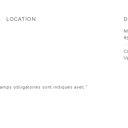
LOCATION
D
N
8
C
U
amps obligatoires sont indiqués avec
*