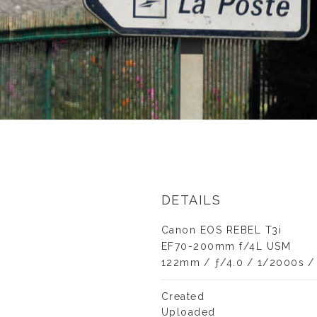
DETAILS
Canon EOS REBEL T3i
EF70-200mm f/4L USM
122mm
/
ƒ/4.0
/
1/2000s
/
Created
Uploaded