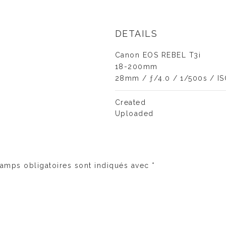
DETAILS
Canon EOS REBEL T3i
18-200mm
28mm
/
ƒ/4.0
/
1/500s
/
I
Created
Uploaded
amps obligatoires sont indiqués avec
*