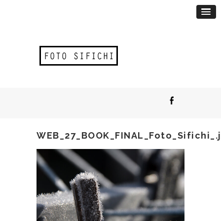
WEB_27_BOOK_FINAL_Foto_Sifichi_.